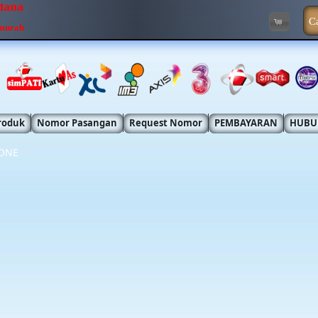
rdana
C
rmurah
roduk
Nomor Pasangan
Request Nomor
PEMBAYARAN
HUBU
ONE