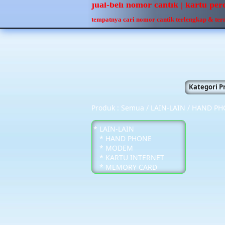
jual-beli nomor cantik | kartu pe
tempatnya cari nomor cantik terlengkap & te
Kategori P
Produk :
Semua
/
LAIN-LAIN
/
HAND PH
*
LAIN-LAIN
*
HAND PHONE
*
MODEM
*
KARTU INTERNET
*
MEMORY CARD