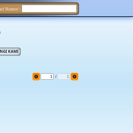
ari Nomor :
NGI KAMI
/