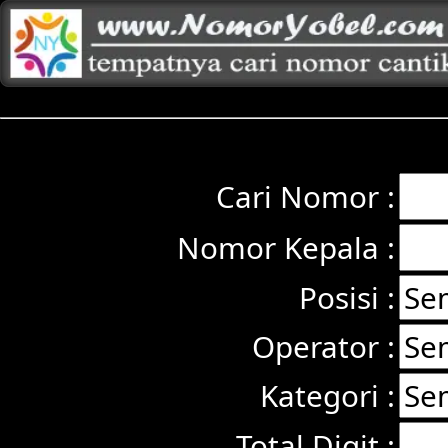
Cari Nomor :
Nomor Kepala :
Posisi :
Operator :
Kategori :
Total Digit :