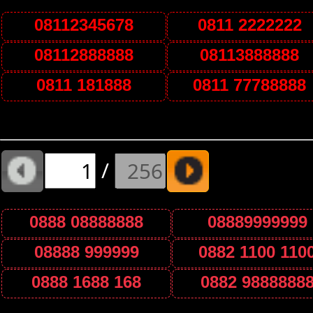
08112345678
0811 2222222
08112888888
08113888888
0811 181888
0811 77788888
/
0888 08888888
08889999999
08888 999999
0882 1100 110
0888 1688 168
0882 9888888