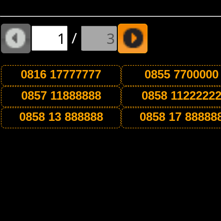
/
0816 17777777
0855 7700000
0857 11888888
0858 1122222
0858 13 888888
0858 17 88888