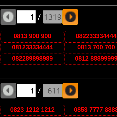
/
0813 900 900
082233334444
081233334444
0813 700 700
082289898989
0812 8889999
/
0823 1212 1212
0853 7777 888