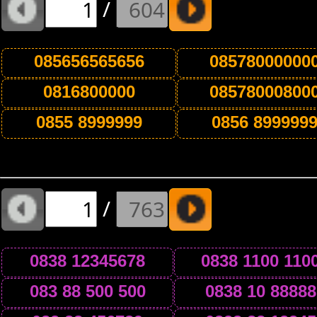
/
085656565656
08578000000
0816800000
08578000800
0855 8999999
0856 899999
/
0838 12345678
0838 1100 110
083 88 500 500
0838 10 88888